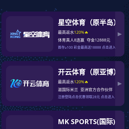
Call 24/7
服务
沟通
OOD体育
15126673834