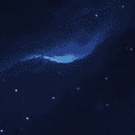
总体来看，两队教练均展现出了极佳的临场指挥能
这样的执教风格不仅提高了球队整体水平，也为双
4、精彩瞬间回顾
本场比赛中的多个瞬间令人印象深刻，比如第一节
燃了全场气氛，那一刹那仿佛将整个体育馆都震动
此外，还有几次经典三分球也成为焦点。其中某个
那粒三分如同定海神针一般稳稳命中，再一次改变
最后，在最后一分钟的时候，两队互有攻守，当快
这种跌宕起伏的小细节，不仅增加了赛事悬念，也
分。