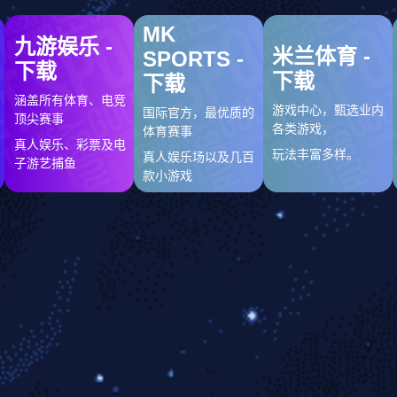
让整场比赛充满悬念，也使得每一次进攻都显得至关重要。
下胜利，但凭借更好的临场发挥和心理素质，快船在关键时
仅仅是一场胜利，更是展现了两队顽强拼搏精神的一次体
他不仅在进攻端贡献了大量分数，还在防守上做出了重要贡
防线，为球队创造了良好的得分机会。此外，他还频频助攻
他不仅能稳定外线投射，还能够通过无球跑动制造空位。在
，为球队争取到了逆转机会。这种冷静且果敢的表现，让他
力地支援了主力阵容，不断提升团队士气。他们虽然上场时
整支球队焕发出更多活力。
击与外线投射，通过不断移动掩护为主力创造机会。同时，