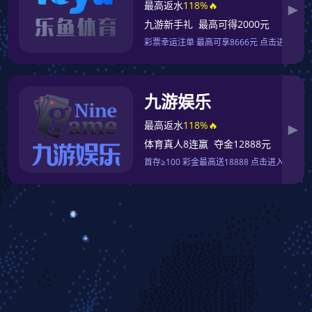
场回放分析与精彩瞬间回顾
分享
两队不仅拥有超级明星球员，还有着各自独特的战术风格和
方你来我往，展现出高水平的篮球技艺。本文将对这一精彩
的发挥、战术布局及精彩瞬间等四个方面详细回顾，并总结
出强烈的竞争意识。快船利用主场之利，在开局阶段迅速取
击和精准投篮逐渐缩小分差。整场比赛节奏相当明快，双方
激。快船在第二节时通过严密防守限制了篮网的得分，而篮