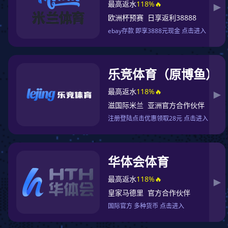
快船与篮网精彩对决全
2026-05-18
1
在NBA赛季中，快船与篮网的对决一直备受关注。
团队配合。本场比赛中，快船与篮网激烈交锋，双
对决进行全面分析，从比赛的整体表现、关键球员
出这场比赛的重要意义。
1、比赛整体表现分析
本场比赛从一开始就表现得十分紧张，两队都展现
得领先。然而，篮网并没有轻易放弃，通过快速反
频繁转换进攻，让观众目不暇接。
随着时间推移，比分胶着状态让球迷们感到无比刺