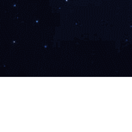
OD体育-OD·体育(OD SPORTS) - 一站式综合体育内
懂体育更懂你【六星好评】是中国最好的体育运营商
体育官网提供网页版/手机版全站app下载。注册登
即可在线试看各种最新的体育信息和产品。24小时
务，欢迎前来体验！
邮箱订阅
Subsc