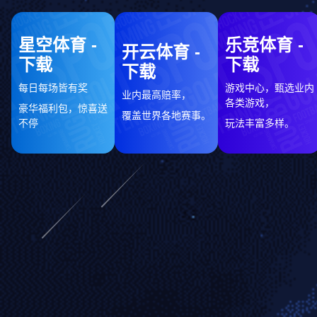
网则通过高效的三分球回应。这种交替领先和追赶
最终，在最后一节双方实力相当，各自都有机会拿
刻稳住了局面，以微弱优势赢得了这场硬仗。这不
现。
2、关键球员精彩表现
在这场对决中，快船队的明星后卫发挥尤为突出，
献。他突破能力极强，多次利用个人技术撕裂篮网
队友，使得整个球队运转更加流畅。
而对于篮网而言，他们的核心球员同样表现不俗。
比赛关键时刻，他多次命中重要投篮，将比分拉近
成为全场最耀眼的明星之一。
值得一提的是，两队替补席上的一些年轻球员也给
间有限，但却抓住机会积极参与，如此默契配合让
3、战术布局与执行
从战术层面来看，两队各有千秋。快船注重快速反