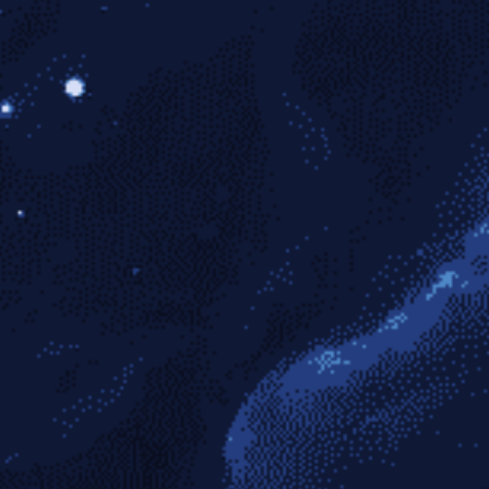
线火力。而每当面对篮网针对性的策划时，他们又及时调整
于利用挡拆形成错位，并通过传导球寻找最佳进攻位置。在
队配合，通过快速传递打破僵局。此外，篮网还试图在内线