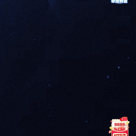
正播国王与火箭激战正酣球迷
期待精彩对决与精彩瞬间
2026-05-30
欧冠新球科技揭秘内置芯片实
时追踪射门数据提升比赛分析
水平
2026-05-29
楚阿梅尼：从新星崛起到世界
舞台的闪耀之路与未来展望
2026-05-29
梅赫伦与苗斯的精彩对决分析
及赛季前景展望
2026-05-29