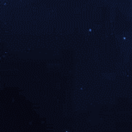
因此，本场比赛中，各自核心球员和新秀们是否能
如何调动每位成员积极性也是一种考验。只有当所
总结：
综上所述，从各个方面分析可以看出，这是一场值
据，可以推测出双方都有各自优势和劣势所在。尽
速，不可轻视任何潜在威胁，因此未来发展态势仍高
最后，无论结果如何，我们都期待看到一场高水平
胜负，都将在两支优秀团队间谱写新的传奇章节，
上一篇