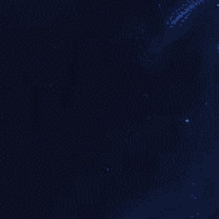
应策略。在与强敌交手时，他们通常选择紧凑型防
一点在之前与其他顶级球队比赛中的成功案例证明
另一方面，尤文图斯作为传统强队，其战术风格以
局势，并寻找进攻机会。然
足球直播在线直播观看
会受到挑战。如果仅仅依靠控球而缺乏足够创造性