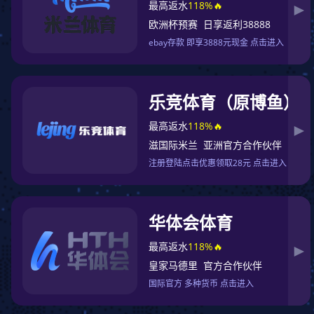
年轻人对阵尤文图斯比
2026-05-14
1
本篇文章将对年轻人对阵尤文图斯的比赛进行深入
排以及球员个人表现四个方面进行探讨。年轻人作
不俗的竞争力，而尤文图斯则是一支传统强队，拥
面分析，我们将更好地理解这场比赛的可能走势，
1、球队近期状态
在进入到赛季后阶段，年轻人的状态逐渐回暖，尤
定的防守表现。球队在进攻端多点开花，前锋线上
员的组织能力也为前锋提供了更多机会，这种状态
相较之下，尤文图斯虽然依然保持着较高水平，但