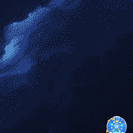
波兰与捷克足球对决比分预测
及分析建议
2026-06-02
法国对秘鲁比赛比分预测及分
析展望
2026-06-01
沙维什对阵本菲卡精彩直播全
程回顾与赛后分析
2026-06-01
沈梓捷：从青年才俊到篮球明
星的成长之路与未来展望
2026-05-31
比利亚雷亚尔与埃尔切比赛前
瞻及胜负预测分析
2026-05-30