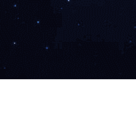
OD体育-OD·体育(OD SPORTS) - 一站式综合体育内
懂体育更懂你【六星好评】是中国最好的体育运营商
体育官网提供网页版/手机版全站app下载。注册登
即可在线试看各种最新的体育信息和产品。24小时
务，欢迎前来体验！
邮箱订阅
Subsc