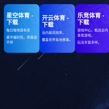
以往那种压倒性的统治力，尤其是在客场作战时，
说，是一个需要尽快解决的问题。若无法在短时间
综上所述，两队近期状态差异明显，年轻人正处于
锋中，如果年轻人能够继续保持良好的竞技状态，
2、历史交锋记录
历史交锋记录是评估两队实力的重要参考依据。从
势，多次成功击败对手。但近年来随着年轻人实力
次交锋中，年轻人也曾取得过令人惊喜的结果，这
此外，以往的数据还显示，当两队在重要赛事相遇
方球员在场上的拼搏精神。无论是技术层面还是心
畏惧，因此可以预见，本场比赛将是一场势均力敌
虽然历史交锋记录利于尤文图斯，但这并不能完全
起，对于任何一支豪门球队而言，都必须重视每一
3、战术安排分析
战术安排是决定比赛成败的重要因素之一。年轻人