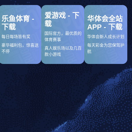
落地项目
今日公司
公司服务
沟通
OOD体育
推荐文章
洛杉矶火花与神秘人激战正酣
谁将赢得这场精彩对决
2026-06-03