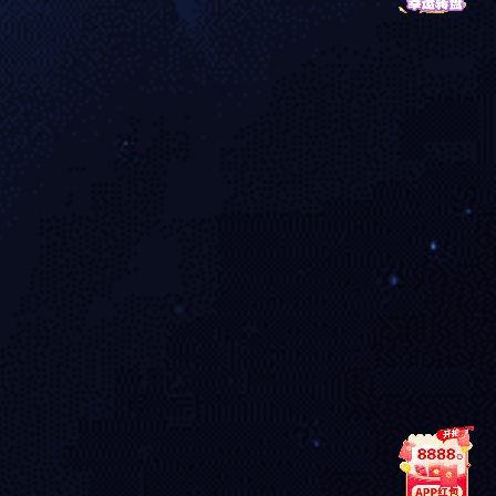
正播国王与火箭激战正酣球迷
期待精彩对决与精彩瞬间
2026-05-30
欧冠新球科技揭秘内置芯片实
时追踪射门数据提升比赛分析
水平
2026-05-29
楚阿梅尼：从新星崛起到世界
舞台的闪耀之路与未来展望
2026-05-29
梅赫伦与苗斯的精彩对决分析
及赛季前景展望
2026-05-29