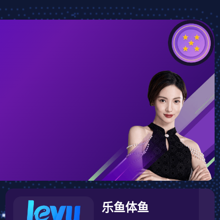
首页
知道
OD体育官网
落地项目
今日公司
公司
落地项目
首页
落地项目