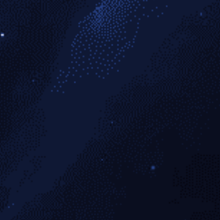
适时根据局势变化做出反应。如果任由局面恶化，那么即使
场比赛中教练团队如何指挥，将极大地影响到最终结果。
量将是一场激烈且胶着的比赛。如果单从实力来看，两队不
锋记录等因素，不难发现谁更具优势。
制住辽宁内线进攻，那么他们就有可能争取胜利；但如果辽
可能会逆转局势。因此，这场比赛不仅是一场技术比拼，更
最后几分钟才见分晓，那时候每个细节都可能成为决定胜负
能笑到最后！
宁之间即将展开的较量，包括历史交锋记录、现状评估、战