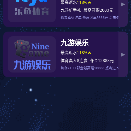
瞻分析及比赛结果预测
分享
析和比赛结果预测。首先，我们将从球队的历史交锋记录入
其次，将分析两支球队当前的阵容及状态，包括球员伤病情
教练的执教风格与战术安排，最后综合以上因素，对本场比
提供一份全面而深入的赛事预览。
谓精彩纷呈。从数据上看，两队在常规赛和季后赛中的交手
种频繁的交手，使得双方对于彼此战术特点有了更加深入的
浙江稠州也曾在客场制造惊喜。例如，在2022年的一场关