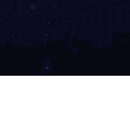
知道
OD体育官网
SiteMap
。OD
落地项目
录平台后
今日公司
在线服
公司服务
沟通
OOD体育
ribe
育内容服务,懂体育更懂你