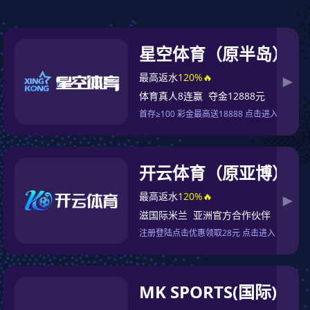
Call 24/7
服务
沟通
OOD体育
15126673834