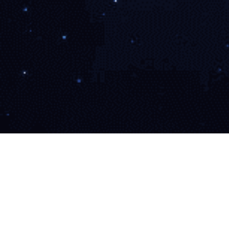
懂体育更懂你【六星好评】是中国最好的体育运营商
体育官网提供网页版/手机版全站app下载。注册登
即可在线试看各种最新的体育信息和产品。24小时
务，欢迎前来体验！
邮箱订阅
Subsc
© 2026 - 版权所有
OD体育-OD·体育(OD SPORTS) - 一站式综合体