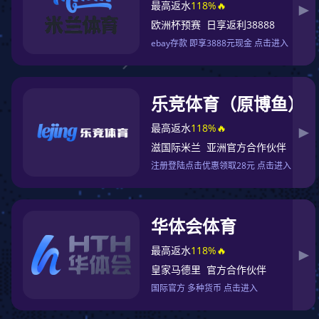
浙江稠州与辽宁对决前
2026-06-03
1
本文将对浙江稠州与辽宁的对决进行深入的前瞻分
手，探讨两队在过往比赛中的表现及其影响因素。
况和近期表现。接着，聚焦于战术层面，比较双方
赛的最终结果进行预测。通过多角度分析，为读者
1、历史交锋记录
在过去几个赛季中，浙江稠州与辽宁之间的对决可
次数较多，每次对抗都吸引了众多篮球迷关注。这
了解。
回顾历史交锋记录，辽宁队通常在主场占据优势，但