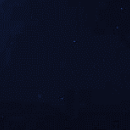
赛事提供了清晰脉络，让人期待精彩纷呈之夜到来的同时，
lso a battle of wits between the two coaching staffs. 谁能抓
来的日子里，让我们一起期待这段令人振奋的篮球盛宴带来
导航
网站地图
容服务,